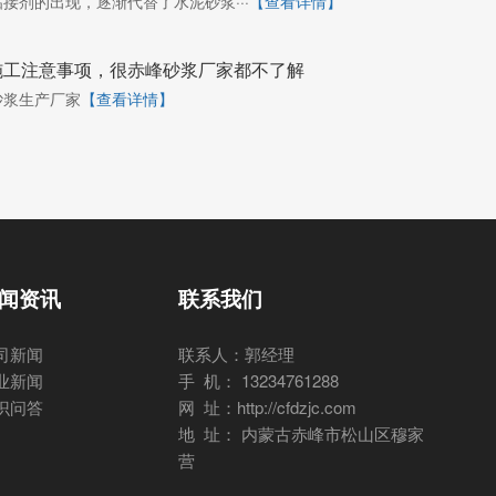
接剂的出现，逐渐代替了水泥砂浆···
【查看详情】
施工注意事项，很赤峰砂浆厂家都不了解
砂浆生产厂家
【查看详情】
闻资讯
联系我们
司新闻
联系人：郭经理
业新闻
手 机： 13234761288
识问答
网 址：http://cfdzjc.com
地 址： 内蒙古赤峰市松山区穆家
营