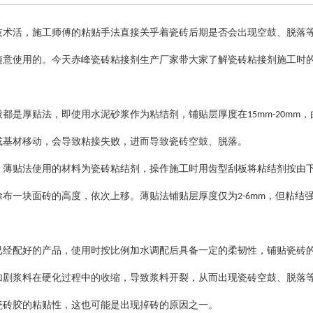
技术活，施工师傅的粘贴手法直接关乎着瓷砖后期是否会出现空鼓、脱落
随意使用的。今天赤峰瓷砖粘接剂生产厂家带大家了解瓷砖粘接剂施工时
般都是厚贴法，即使用水泥砂浆作为粘结剂，铺贴层厚度在
，
15mm-20mm
或基材移动，会导致粘接失败，进而导致瓷砖空鼓、脱落。
，薄贴法使用的材料为瓷砖粘结剂，操作施工时用齿型刮板将粘结剂按由
涂布一块面砖的高度，依次上移。薄贴法铺贴层厚度仅为
，但粘结
2-6mm
已经配好的产品，使用时按比例加水调配后具备一定的柔韧性，铺贴瓷砖
加剧浆料在硬化过程中的收缩，导致浆料开裂，从而出现瓷砖空鼓、脱落
瓷砖胶的粘贴性，这也可能是出现掉砖的原因之一。