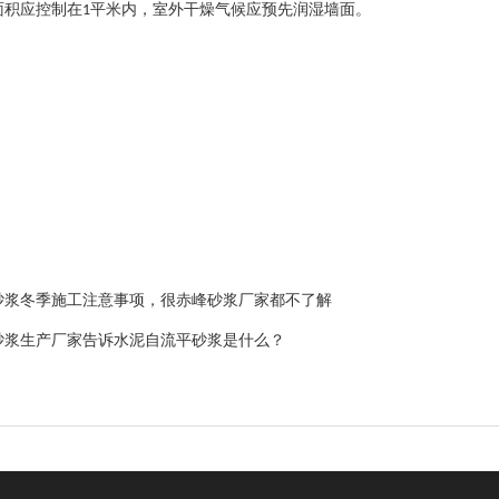
面积应控制在
平米内，室外干燥气候应预先润湿墙面。
1
砂浆冬季施工注意事项，很赤峰砂浆厂家都不了解
砂浆生产厂家告诉水泥自流平砂浆是什么？