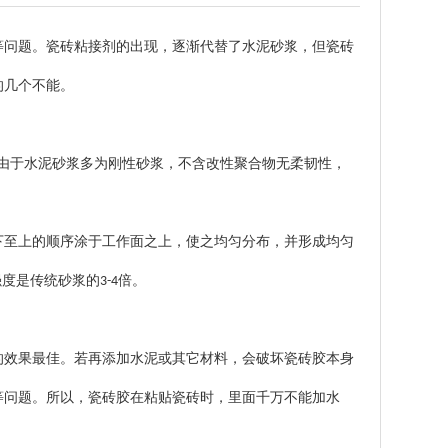
等问题。瓷砖粘接剂的出现，逐渐代替了水泥砂浆，但瓷砖
的几个不能。
由于水泥砂浆多为刚性砂浆，不含改性聚合物无柔韧性，
下至上的顺序涂于工作面之上，使之均匀分布，并形成均匀
强度是传统砂浆的
倍。
3-4
的效果最佳。若再添加水泥或其它材料，会破坏瓷砖胶本身
等问题。所以，瓷砖胶在粘贴瓷砖时，里面千万不能加水