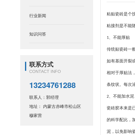
粘贴瓷砖是个
行业新闻
粘接剂是不能
知识问答
、不能厚贴
1
传统贴瓷砖一
如有基面开裂
联系方式
CONTACT INFO
相对于厚贴法
13234761288
条纹状。每次
联系人：郭经理
、不能加水泥
2
地址： 内蒙古赤峰市松山区
瓷砖胶本来是
穆家营
的科学配比，
泥，以免影响