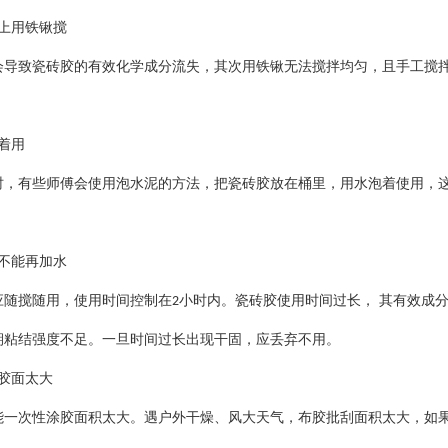
上用铁锹搅
会导致瓷砖胶的有效化学成分流失，其次用铁锹无法搅拌均匀，且手工搅
着用
时，有些师傅会使用泡水泥的方法，把瓷砖胶放在桶里，用水泡着使用，
不能再加水
应随搅随用，使用时间控制在
小时内。瓷砖胶使用时间过长， 其有效成
2
期粘结强度不足。一旦时间过长出现干固，应丢弃不用
。
胶面太大
能一次性涂胶面积太大。遇户外干燥、风大天气，布胶批刮面积太大，如