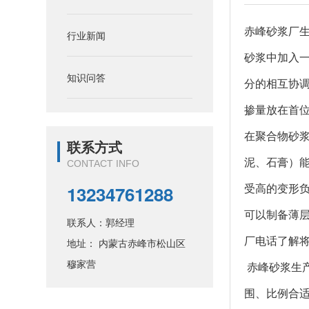
赤峰砂浆
厂
行业新闻
砂浆中加入
知识问答
分的相互协
掺量放在首
在
聚合物
砂
联系方式
泥、石膏）
CONTACT INFO
13234761288
受高的变形
可以制备薄
联系人：郭经理
厂电话了解
地址： 内蒙古赤峰市松山区
穆家营
赤峰砂浆
生
围、比例合