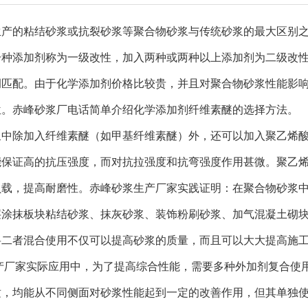
生产的粘结砂浆或抗裂砂浆等聚合物砂浆
与传统砂浆的最大区别
一种添加剂称为一级改性，加入两种或两种以上添加剂为二级改
调匹配。由于化学添加剂价格比较贵，并且对聚合物砂浆性能影
位。
赤峰砂浆
厂电话
简单介绍化学添加剂纤维素醚的选择方法。
浆中除加入纤维素醚（如甲基纤维素醚）外，还可以加入聚乙烯
能保证高的抗压强度，而对抗拉强度和抗弯强度作用甚微。聚乙
负载，提高耐磨性。
赤峰砂浆
生产厂家
实践证明：在
聚合物
砂浆
层涂抹板块粘结砂浆、抹灰砂浆、装饰粉刷砂浆、加气混凝土砌
将二者混合使用不仅可以提高砂浆的质量，而且可以大大提高施
产厂家
实际应用中，为了提高综合性能，需要多种外加剂复合使
适，均能从不同侧面对砂浆性能起到一定的改善作用，但其单独