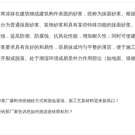
家将
涂抹在建筑物或建筑构件表面的砂浆，统称为抹面砂浆。根
浆分为普通抹面砂浆、装饰砂浆和具有某些特殊功能的抹面砂浆
侵蚀，提高防潮、防腐蚀、抗风化性能，增加耐久性；同时可使
砂浆要求具有良好的和易性，容易抹成均匀平整的薄层，便于施
致开裂或脱落。处于潮湿环境或易受外力作用部位（如地面、墙
砂浆厂爆料传统铺砖方式将面临退场，新工艺新材料迎来新风口！
瓷砖胶厂家告诉您如何挑选瓷砖胶粘剂？