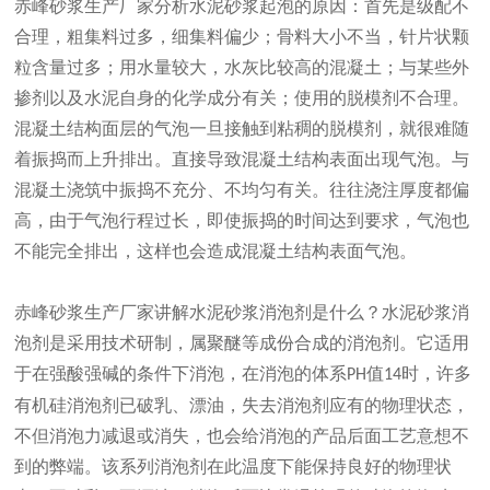
赤峰砂浆
生产厂家分析
水泥砂浆起泡的原因：
首先是
级配不
合理，粗集料过多，细集料偏少；骨料大小不当，针片状颗
粒含量过多；用水量较大，水灰比较高的混凝土；与某些外
掺剂以及水泥自身的化学成分有关；使用的脱模剂不合理。
混凝土结构面层的气泡一旦接触到粘稠的脱模剂，就很难随
着振捣而上升排出。直接导致混凝土结构表面出现气泡。与
混凝土浇筑中振捣不充分、不均匀有关。往往浇注厚度都偏
高，由于气泡行程过长，即使振捣的时间达到要求，气泡也
不能完全排出，这样也会造成混凝土结构表面气泡。
赤峰砂浆
生产厂家讲解
水泥砂浆消泡剂是什么？水泥砂浆消
泡剂是采用技术研制，属聚醚等成份合成的消泡剂。它适用
于在强酸强碱的条件下消泡，在消泡的体系
值
时，许多
PH
14
有机硅消泡剂已破乳、漂油，失去消泡剂应有的物理状态，
不但消泡力减退或消失，也会给消泡的产品后面工艺意想不
到的弊端。该系列消泡剂在此温度下能保持良好的物理状